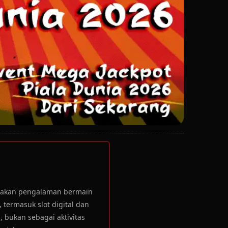
takan pengalaman bermain
termasuk slot digital dan
 bukan sebagai aktivitas