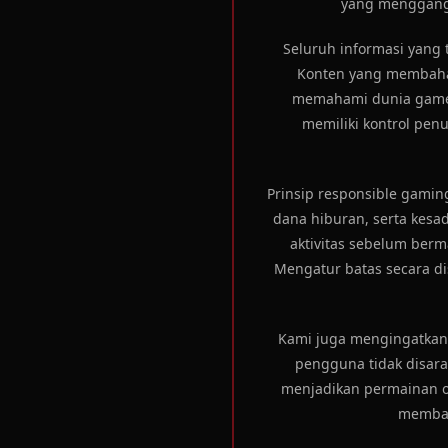
yang menggangg
Seluruh informasi yang t
Konten yang membahas
memahami dunia game d
memiliki kontrol pen
Prinsip responsible gami
dana hiburan, serta kesa
aktivitas sebelum berm
Mengatur batas secara di
Kami juga mengingatkan 
pengguna tidak disar
menjadikan permainan on
membant