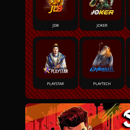
JDB
JOKER
PLAYSTAR
PLAYTECH