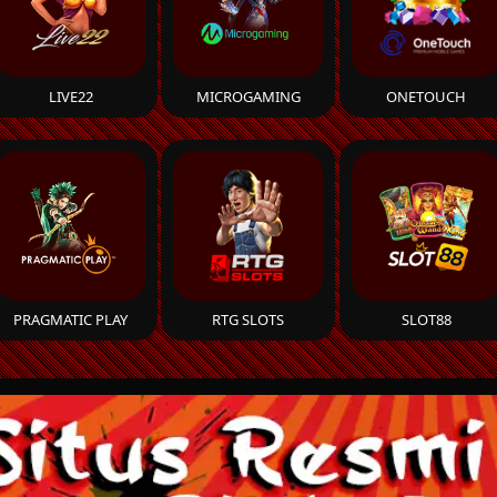
LIVE22
MICROGAMING
ONETOUCH
PRAGMATIC PLAY
RTG SLOTS
SLOT88