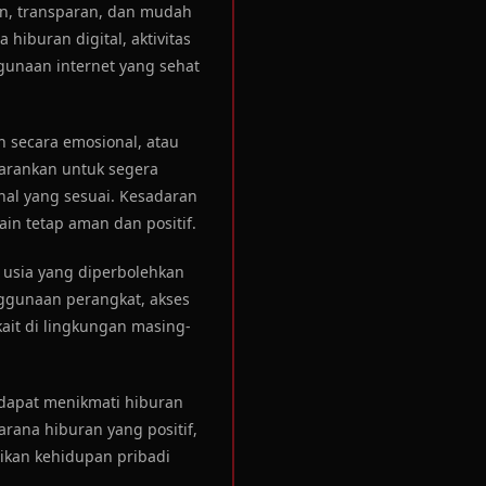
an, transparan, dan mudah
iburan digital, aktivitas
ggunaan internet yang sehat
 secara emosional, atau
arankan untuk segera
nal yang sesuai. Kesadaran
n tetap aman dan positif.
 usia yang diperbolehkan
ggunaan perangkat, akses
kait di lingkungan masing-
dapat menikmati hiburan
arana hiburan yang positif,
ikan kehidupan pribadi