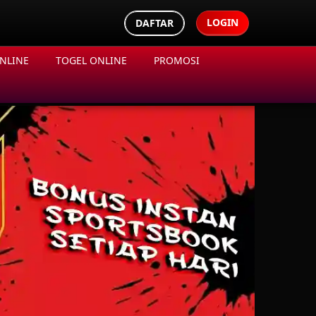
LOGIN
DAFTAR
NLINE
TOGEL ONLINE
PROMOSI