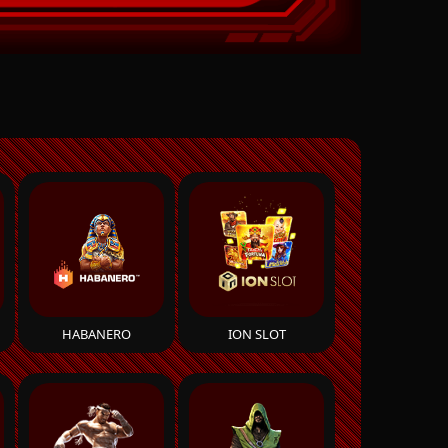
HABANERO
ION SLOT